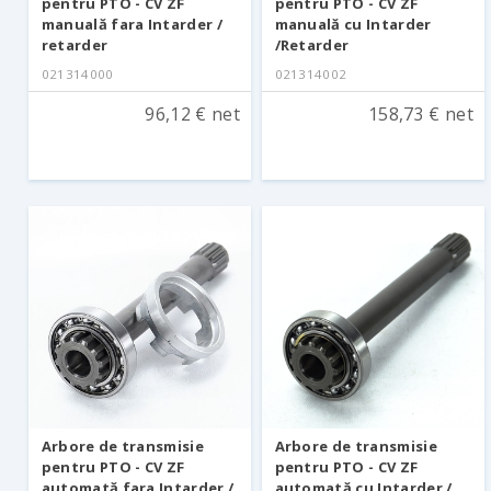
pentru PTO - CV ZF
pentru PTO - CV ZF
manuală fara Intarder /
manuală cu Intarder
retarder
/Retarder
021314000
021314002
96,12 € net
158,73 € net
Arbore de transmisie
Arbore de transmisie
pentru PTO - CV ZF
pentru PTO - CV ZF
automată fara Intarder /
automată cu Intarder /