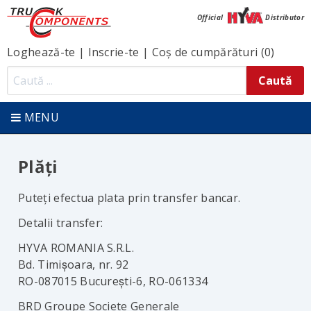
Official
Distributor
Loghează-te
|
Inscrie-te
|
Coș de cumpărături (0)
MENU
Plăți
Puteţi efectua plata prin transfer bancar.
Detalii transfer:
HYVA ROMANIA S.R.L.
Bd. Timişoara, nr. 92
RO-087015 Bucureşti-6, RO-061334
BRD Groupe Societe Generale