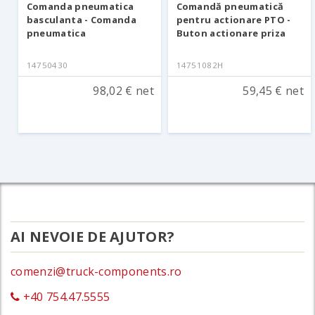
Comanda pneumatica
Comandă pneumatică
basculanta - Comanda
pentru actionare PTO -
pneumatica
Buton actionare priza
14750430
14751082H
98,02 € net
59,45 € net
AI NEVOIE DE AJUTOR?
comenzi@truck-components.ro
+40 754.47.5555