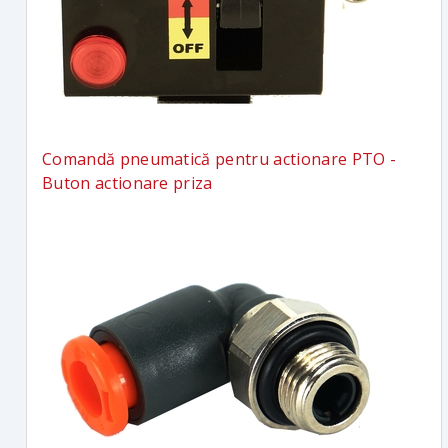
Comandă pneumatică pentru actionare PTO -
Buton actionare priza