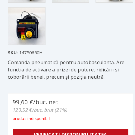
SKU:
14750650H
Comandă pneumatică pentru autobasculantă. Are
funcția de activare a prizei de putere, ridicării și
coborârii benei, precum și poziția neutră.
99,60 €/buc. net
120,52 €/buc. brut (21%)
produs indisponibil
VERIFICATI DISPONIBILITATEA