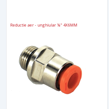
Reductie aer - unghiular ⅛" 4X6MM