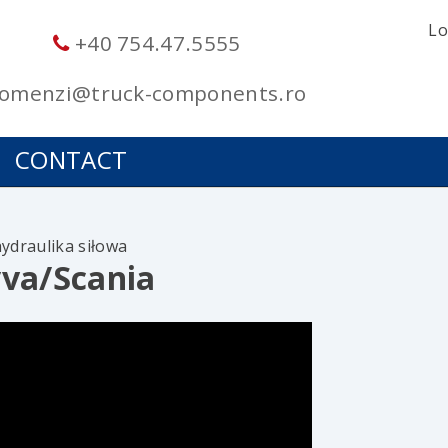
Lo
+40 754.47.5555
omenzi@truck-components.ro
CONTACT
ydraulika siłowa
va/Scania