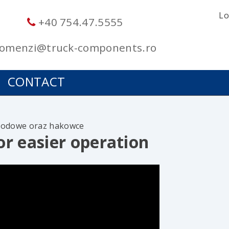
Lo
+40 754.47.5555
omenzi@truck-components.ro
CONTACT
odowe oraz hakowce
or easier operation