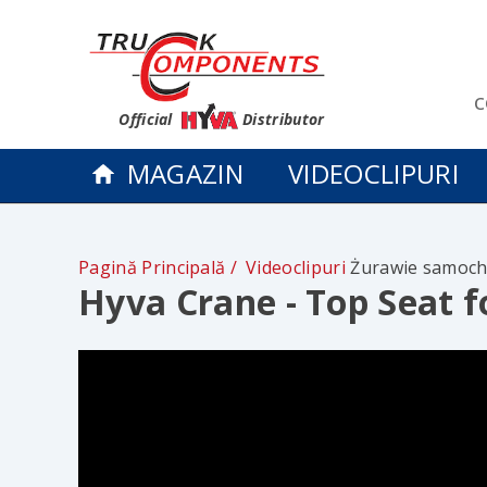
c
Official
Distributor
MAGAZIN
VIDEOCLIPURI
Pagină Principală
Videoclipuri
Żurawie samoch
Hyva Crane - Top Seat f