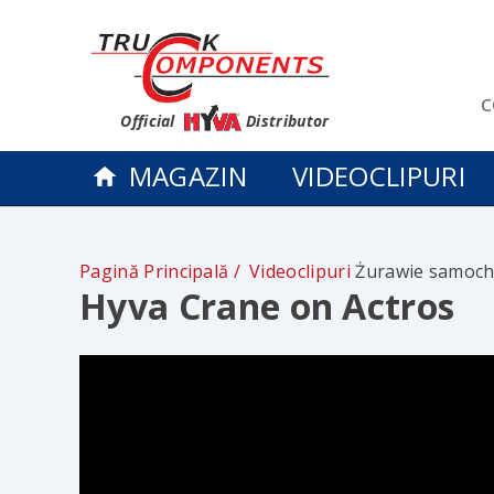
c
Official
Distributor
MAGAZIN
VIDEOCLIPURI
Pagină Principală
Videoclipuri
Żurawie samoch
Hyva Crane on Actros